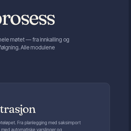
prosess
ele møtet — fra innkalling og
pfølgning. Alle modulene
trasjon
møteløpet. Fra planlegging med saksimport
g med automatiske varslinger og