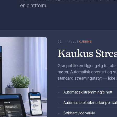
én plattform.
01 · Modul
KJERNE
Kaukus Strea
Gjør politikken tilgjengelig for 
møter. Automatisk oppstart og st
standard streamingutstyr — ikke lå
Automatisk strømming til nett
→
Automatiske bokmerker per sa
→
Søkbart videoarkiv
→