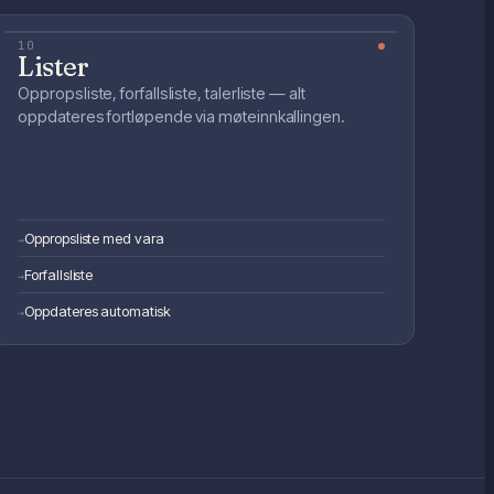
10
Lister
Oppropsliste, forfallsliste, talerliste — alt
oppdateres fortløpende via møteinnkallingen.
Oppropsliste med vara
→
Forfallsliste
→
Oppdateres automatisk
→