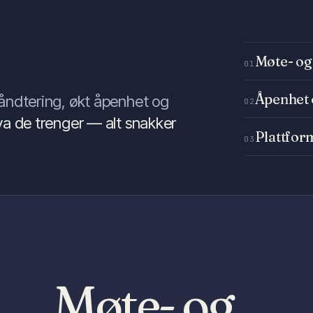
Møte- og
01
Åpenhet 
håndtering, økt åpenhet og
02
a de trenger — alt snakker
Plattform
03
Møte- og