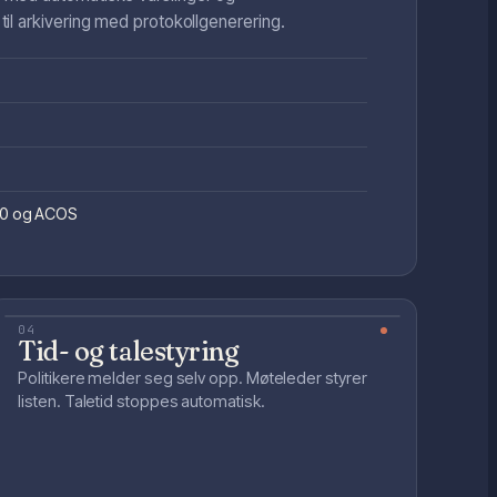
 til arkivering med protokollgenerering.
360 og ACOS
04
Tid- og talestyring
Politikere melder seg selv opp. Møteleder styrer
listen. Taletid stoppes automatisk.