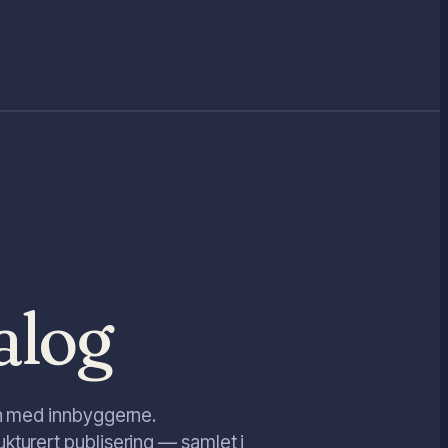
alog
en med innbyggerne.
kturert publisering — samlet i