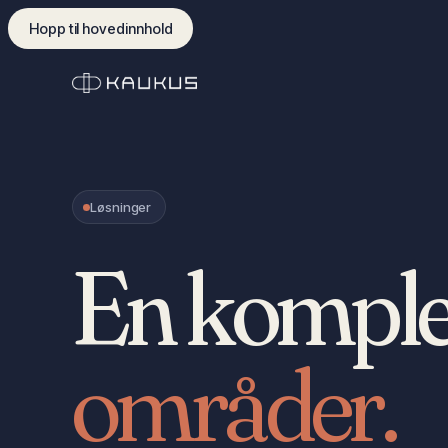
Hopp til hovedinnhold
Løsninger
En komplet
områder.