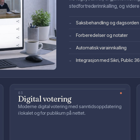
stedfortrederinnkalling, og videre
Saksbehandling og dagsorden
→
Forberedelser og notater
→
Automatisk varainnkalling
→
Integrasjon med Sikri, Public 
→
03
Digital votering
Moderne digital votering med sanntidsoppdatering
i lokalet og for publikum på nettet.