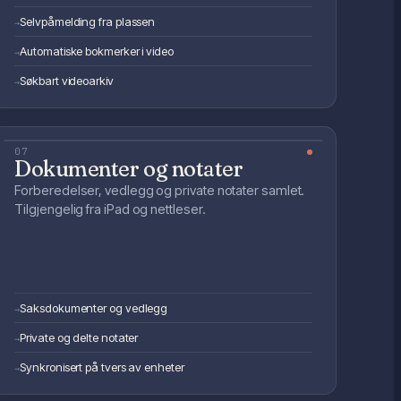
Selvpåmelding fra plassen
→
Automatiske bokmerker i video
→
Søkbart videoarkiv
→
07
Dokumenter og notater
Forberedelser, vedlegg og private notater samlet.
Tilgjengelig fra iPad og nettleser.
Saksdokumenter og vedlegg
→
Private og delte notater
→
Synkronisert på tvers av enheter
→