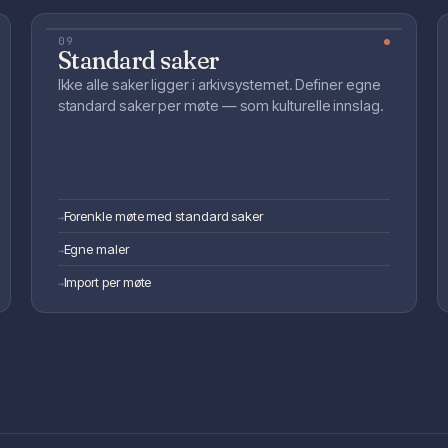
09
Standard saker
Ikke alle saker ligger i arkivsystemet. Definer egne
standard saker per møte — som kulturelle innslag.
Forenkle møte med standard saker
→
Egne maler
→
Import per møte
→