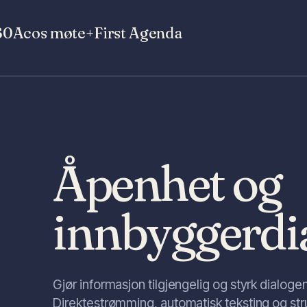
60
Acos møte+
First Agenda
Åpenhet og
innbyggerdi
Gjør informasjon tilgjengelig og styrk dialog
Direktestrømming, automatisk teksting og stru