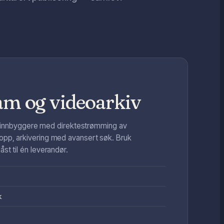
m og videoarkiv
alle innbyggere med direktestrømming av
opp, arkivering med avansert søk. Bruk
st til én leverandør.
k