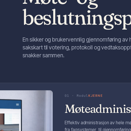
beslutnings
En sikker og brukervennlig gjennomføring av h
sakskart til votering, protokoll og vedtaksop
snakker sammen.
01 · Modul
KJERNE
Møteadminis
Effektiv administrasjon av hele 
fra fagsystemer, til gjennomførin