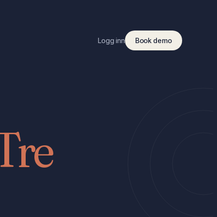
Logg inn
Book demo
Tre