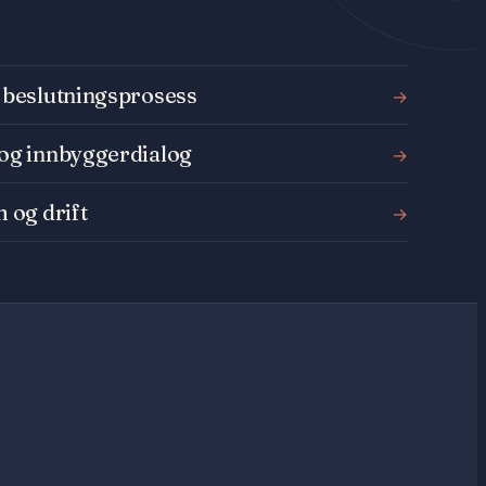
 beslutningsprosess
→
og innbyggerdialog
→
 og drift
→