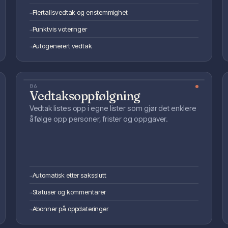
Flertallsvedtak og enstemmighet
→
Punktvis voteringer
→
Autogenerert vedtak
→
06
Vedtaksoppfølgning
Vedtak listes opp i egne lister som gjør det enklere
å følge opp personer, frister og oppgaver.
Automatisk etter saksslutt
→
Statuser og kommentarer
→
Abonner på oppdateringer
→